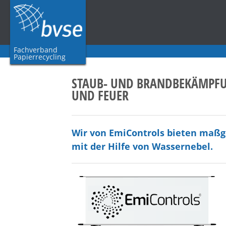
Fachverband
Papierrecycling
STAUB- UND BRANDBEKÄMPFU
UND FEUER
Wir von EmiControls bieten maßg
mit der Hilfe von Wassernebel.