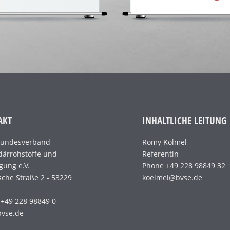
AKT
INHALTLICHE LEITUNG
Bundesverband
Romy Kölmel
ärrohstoffe und
Referentin
gung e.V.
Phone +49 228 98849 32
sche Straße 2 - 53229
koelmel@bvse.de
+49 228 98849 0
bvse.de