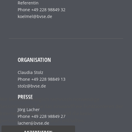
Referentin
Phone +49 228 98849 32
koelmel@bvse.de
ORGANISATION
Claudia Stolz
Phone +49 228 98849 13
stolz@bvse.de
PRESSE
Wir benutzen lediglich technisch notwendige
Sessioncookies, die das einwandfreie Funktionieren der
Jörg Lacher
Internetseite gewährleisten und die keine
Phone +49 228 98849 27
personenbezogenen Daten enthalten.
lacher@bvse.de