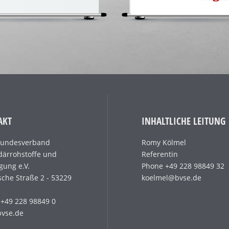
AKT
INHALTLICHE LEITUNG
Bundesverband
Romy Kölmel
ärrohstoffe und
Referentin
gung e.V.
Phone +49 228 98849 32
sche Straße 2 - 53229
koelmel@bvse.de
+49 228 98849 0
bvse.de