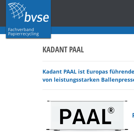
Fachverband
Papierrecycling
KADANT PAAL
Kadant PAAL ist Europas führender
von leistungsstarken Ballenpress